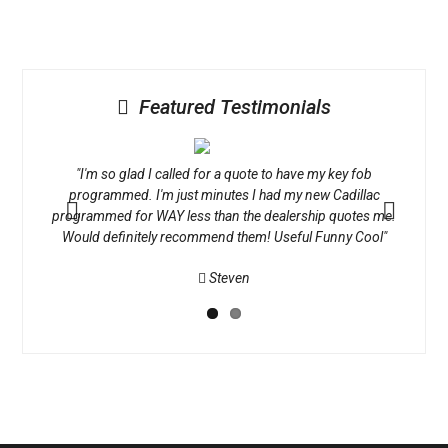
Featured Testimonials
ed my
"I'm so glad I called for a quote to have my key fob
"The
ased at
programmed. I'm just minutes I had my new Cadillac
new fr
ntment
programmed for WAY less than the dealership quotes me.
Home 
ool"
Would definitely recommend them! Useful Funny Cool"
tim
Previous
Next
Steven